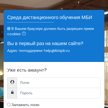
Перейти к основному содержанию
Среда дистанционного обучения МБИ
В Вашем браузере должен быть разрешен прием
cookies
Вы в первый раз на нашем сайте?
Адрес техподдержки:
help@ibispb.ru
Уже есть аккаунт?
Логин
Пароль
Запомнить логин